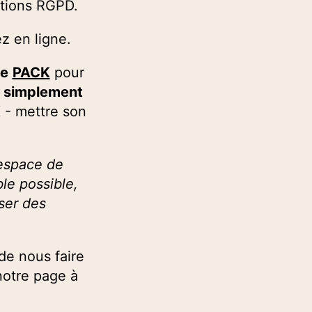
ntions RGPD.
z en ligne.
de
PACK
pour
simplement
 - mettre son
 espace de
ble possible,
sser des
de nous faire
notre page à