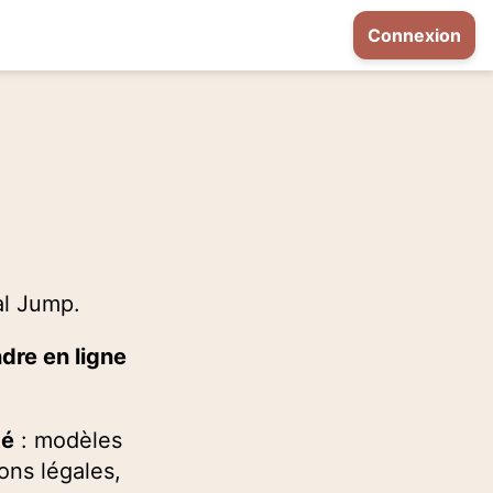
Connexion
l Jump.
dre en ligne
té
: modèles
ons légales,